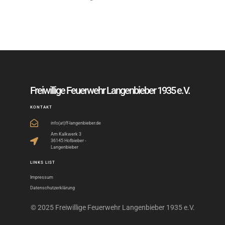
Freiwillige Feuerwehr Langenbieber 1935 e.V.
KONTAKT
info(at)ff-langenbieber.de
Am Kalkwerk 3
36145 Hofbieber -
Langenbieber
LINKS LIST
Impressum
Datenschutzerklärung
© 2025 Freiwillige Feuerwehr Langenbieber 1935 e.V.