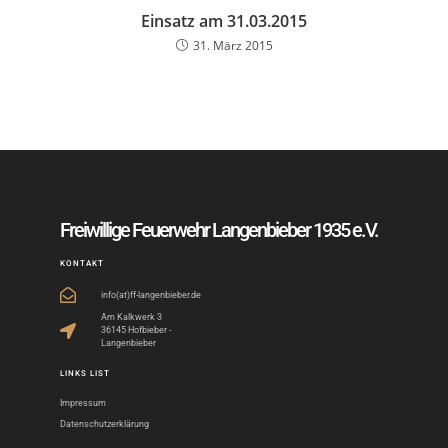
Einsatz am 31.03.2015
31. März 2015
Freiwillige Feuerwehr Langenbieber 1935 e.V.
KONTAKT
info(at)ff-langenbieber.de
Am Kalkwerk 3
36145 Hofbieber -
Langenbieber
LINKS LIST
Impressum
Datenschutzerklärung