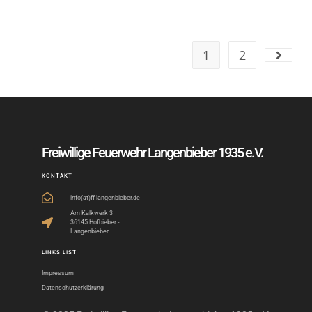
1
2
Freiwillige Feuerwehr Langenbieber 1935 e.V.
KONTAKT
info(at)ff-langenbieber.de
Am Kalkwerk 3
36145 Hofbieber -
Langenbieber
LINKS LIST
Impressum
Datenschutzerklärung